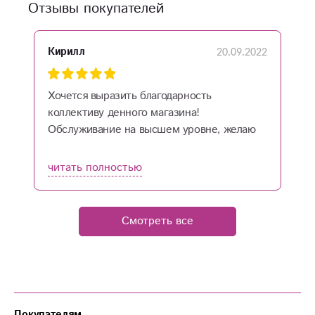
Отзывы покупателей
20.09.2022
Кирилл
О
Хочется выразить благодарность
С
коллективу денного магазина!
и
Обслуживание на высшем уровне, желаю
вам успехов и процветания!
читать полностью
ч
Смотреть все
Покупателям