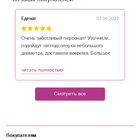
07.09.2022
Еденаг
M
Очень заботливый персонал! Уточнили,
V
подойдут ли подсолнухи небольшого
M
диаметра, доставили вовремя. Большое
Na
спасибо за улыбку любимого человека!
b
H
читать полностью
ч
Смотреть все
Покупателям