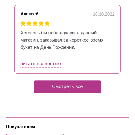
18.10.2022
Алексей
Р
Хотелось бы поблагодарить данный
Д
магазин, заказывал за короткое время
о
букет на День Рождения.
з
Все быстро, четко, оперативно.
Никаких накруток, широкий ассортимент,
читать полностью
ч
хорошее цветы не перемороженные.
Желаю дальнейшего процветания.
Спасибо огромное!
Смотреть все
Покупателям