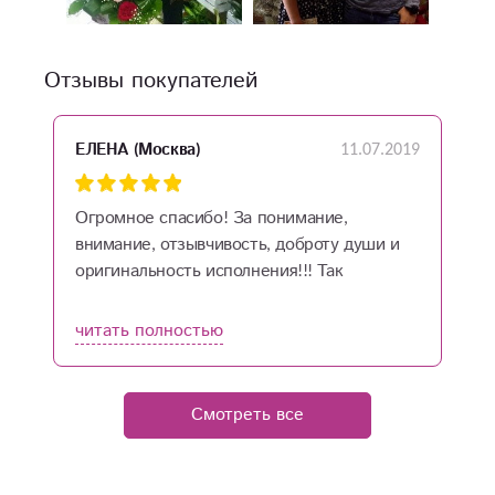
Отзывы покупателей
11.07.2019
ЕЛЕНА (Москва)
Огромное спасибо! За понимание,
внимание, отзывчивость, доброту души и
оригинальность исполнения!!! Так
получилось, что в этот день я не смогла
лично поздравить именинницу...... Но
читать полностью
благодаря Вам, Вашей оперативности,
помощи....этот пробел был исправлен.
Находясь в Москве, за 300 км. от Ярославля
Смотреть все
мне удалось с вашей помощью исправить
эту ситуацию. Сделать, пусть небольшой,
но сюрприз. И в этом мне помогли вы!!!!