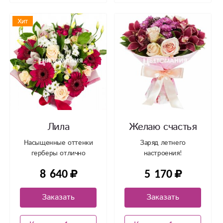
Хит
Лила
Желаю счастья
Насыщенные оттенки
Заряд летнего
герберы отлично
настроения!
сочетаются с нежными
8 640
5 170
розами и орхидеями
Заказать
Заказать