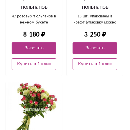
тюльпанов
тюльпанов
49 розовых тюльпанов в
15 шт. упакованы в
нежном букете
крафт (упаковку можно
заменить на любой
8 180
3 250
другой цвет)
Заказать
Заказать
Купить в 1 клик
Купить в 1 клик