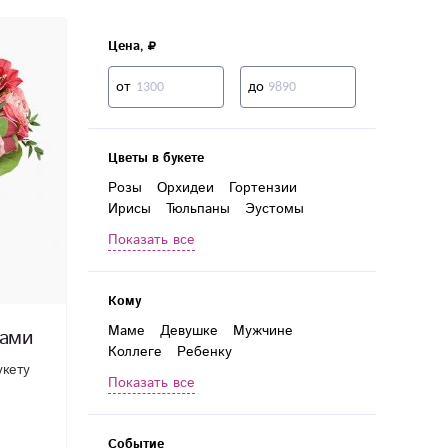
Цена,
от
до
Цветы в букете
Розы
Орхидеи
Гортензии
Ирисы
Тюльпаны
Эустомы
Гвоздики
Лилии
Герберы
Показать все
Хризантемы
Кустовые розы
Кустовые хризантемы
Гиперикум
Зелень
Кому
Маме
Девушке
Мужчине
зами
Коллеге
Ребенку
укету
Руководителю
Женщине
Показать все
Любимой
Бабушке
Директору
Дочери
Учителю
Событие