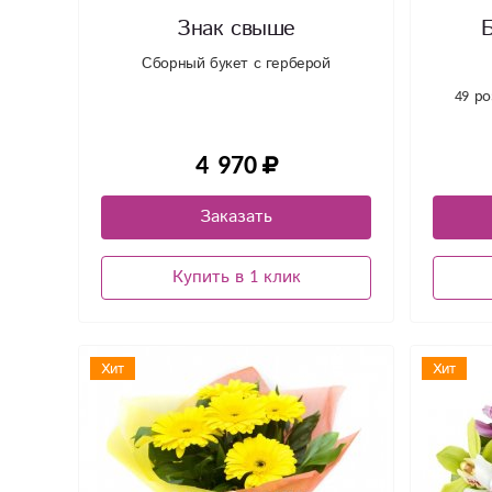
Знак свыше
Б
Сборный букет с герберой
49 р
4 970
Заказать
Купить в 1 клик
Хит
Хит