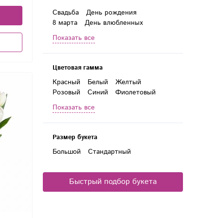
Свадьба
День рождения
8 марта
День влюбленных
1 сентября
День матери
Показать все
Новый год
Годовщина
23 февраля
Выпускной
Юбилей
Новоселье
14 февраля
Цветовая гамма
Красный
Белый
Желтый
Розовый
Синий
Фиолетовый
Сиреневый
Разноцветный
Показать все
Размер букета
Большой
Стандартный
Быстрый подбор букета