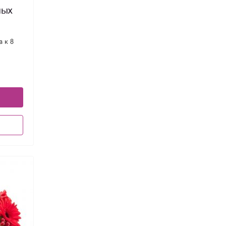
ных
в к 8