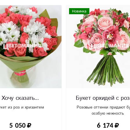
Новинка
Хочу сказать...
Букет орхидей с ро
укет из роз и хризантем
Розовые оттенки придают б
особую нежность
5 050
6 174