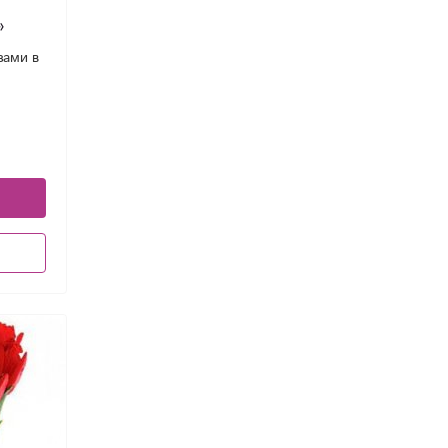
»
зами в