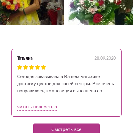
28.09.2020
Татьяна
Сегодня заказывала в Вашем магазине
доставку цветов для своей сестры. Всё очень
понравилось, композиция выполнена со
вкусом. Доставку осуществили оперативно.
Желаю дальнейших успехов и процветания!
читать полностью
Смотреть все