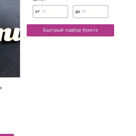
от
до
Быстрый подбор букета
»