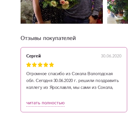
Отзывы покупателей
22
30.06.2020
Сергей
Огромное спасибо из Сокола Вологодская
обл. Сегодня 30.06.2020 г. решили поздравить
коллегу из Ярославля, мы сами из Сокола,
нашли ваш сайт и сделали заказ с доставкой.
Хотели бы поблагодарить девушку с которой
читать полностью
мы общались по телефону по поводу заказа.
Собрала красивый букет и быстро
организовала доставку. Все было очень