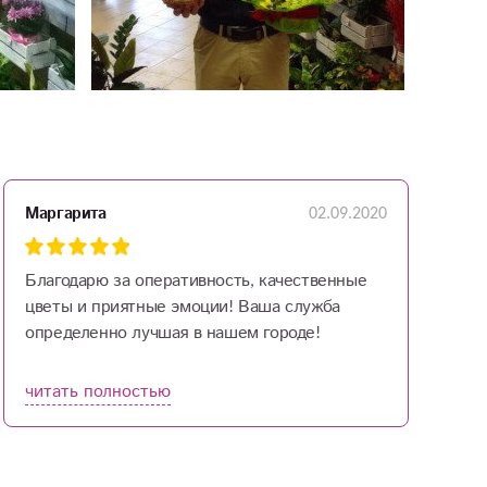
02.09.2020
Маргарита
К
Благодарю за оперативность, качественные
Х
цветы и приятные эмоции! Ваша служба
д
определенно лучшая в нашем городе!
у
читать полностью
ч