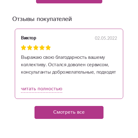
Отзывы покупателей
02.05.2022
Виктор
С
Выражаю свою благодарность вашему
П
коллективу. Остался доволен сервисом,
О
консультанты доброжелательные, подходят
в
индивидуально к каждому клиенту, без
шаблонов. Курьер приехал без опозданий.
читать полностью
ч
Букет соответствует фото, цветы в нём
свежие, простояли достаточно долго.
Спасибо за заботу.
Смотреть все