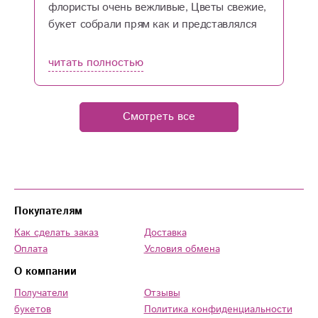
флористы очень вежливые, Цветы свежие,
п
букет собрали прям как и представлялся
д
себе. Спасибо вам большое за работу, вы
п
приносите радость людям
п
читать полностью
ч
в
Смотреть все
Покупателям
Как сделать заказ
Доставка
Оплата
Условия обмена
О компании
Получатели
Отзывы
букетов
Политика конфиденциальности