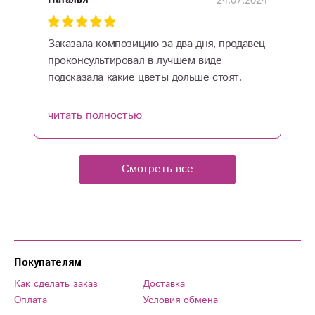
24.07.2024
Заказала композицию за два дня, продавец
С
проконсультировал в лучшем виде
р
подсказала какие цветы дольше стоят.
п
Забирала сама, была удивлена этой
с
красотой. Теперь буду заказывать только
читать полностью
ч
здесь
Смотреть все
Покупателям
Как сделать заказ
Доставка
Оплата
Условия обмена