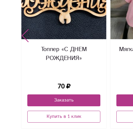
ка в
Топпер «С ДНЕМ
Мягк
РОЖДЕНИЯ»
70
Заказать
Купить в 1 клик