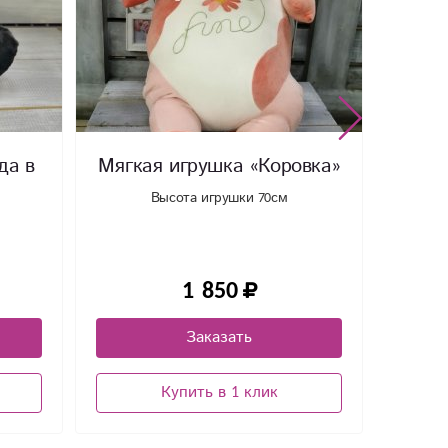
да в
Мягкая игрушка «Коровка»
Мягк
Высота игрушки 70см
1 850
Заказать
Купить в 1 клик