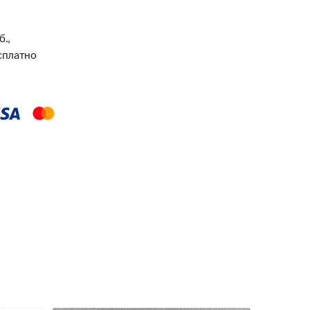
б.,
есплатно