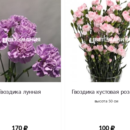
Гвоздика лунная
Гвоздика кустовая ро
высота 50 см
170
100