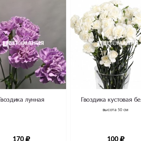
Гвоздика лунная
Гвоздика кустовая б
высота 50 см
170
100