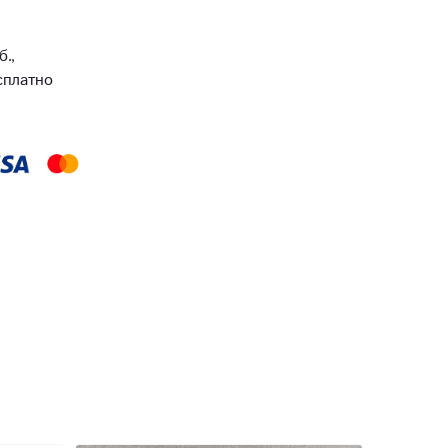
б.,
есплатно