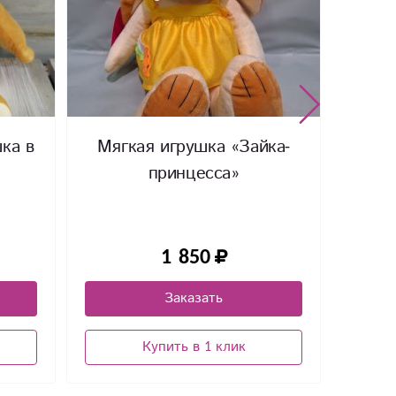
ка в
Мягкая игрушка «Зайка-
Шары
принцесса»
Возд
1 850
Заказать
Купить в 1 клик